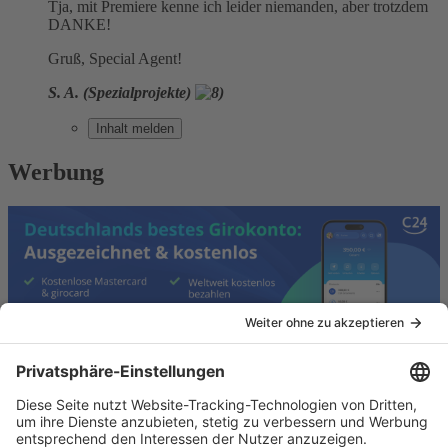
Tja, mit Premiere kenne ich leider niemanden, aber trotzdem
DANKE!
Gruß, Special Agent!
S. A. (Spezialprojekte)
Inhalt melden
Werbung