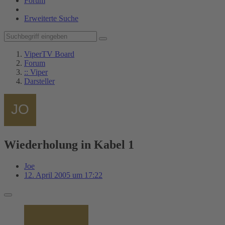
Forum
Erweiterte Suche
ViperTV Board
Forum
:: Viper
Darsteller
Wiederholung in Kabel 1
Joe
12. April 2005 um 17:22