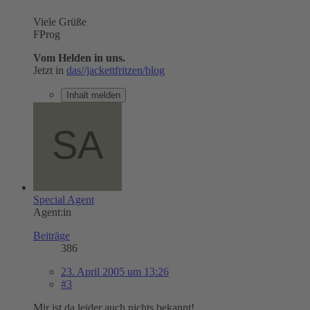
Viele Grüße
FProg
Vom Helden in uns.
Jetzt in
das//jackettfritzen/blog
Inhalt melden
Special Agent
Agent:in
Beiträge
386
23. April 2005 um 13:26
#3
Mir ist da leider auch nichts bekannt!