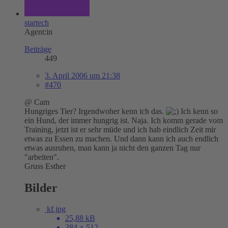
startech
Agent:in
Beiträge
449
3. April 2006 um 21:38
#470
@ Cam
Hungriges Tier? Irgendwoher kenn ich das.
Ich kenn so
ein Hund, der immer hungrig ist. Naja. Ich komm gerade vom
Training, jetzt ist er sehr müde und ich hab eindlich Zeit mir
etwas zu Essen zu machen. Und dann kann ich auch endlich
etwas ausruhen, man kann ja nicht den ganzen Tag nur
"arbeiten".
Gruss Esther
Bilder
kf.jpg
25,88 kB
384 × 512