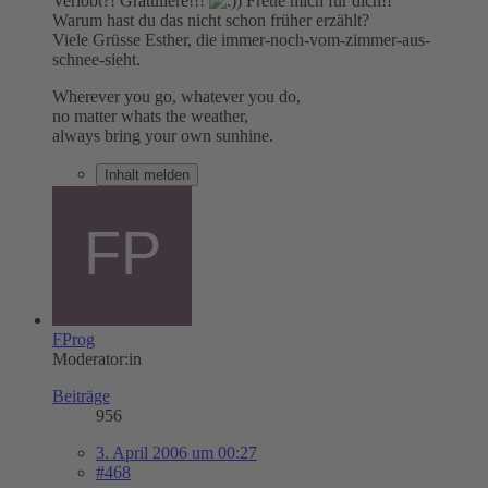
Verlobt?! Gratuliere!!!
Freue mich für dich!!
Warum hast du das nicht schon früher erzählt?
Viele Grüsse Esther, die immer-noch-vom-zimmer-aus-
schnee-sieht.
Wherever you go, whatever you do,
no matter whats the weather,
always bring your own sunhine.
Inhalt melden
FProg
Moderator:in
Beiträge
956
3. April 2006 um 00:27
#468