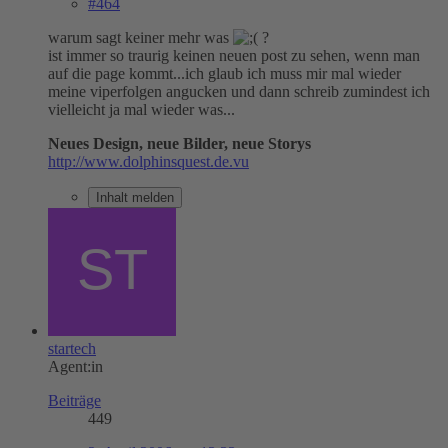
#464
warum sagt keiner mehr was
?
ist immer so traurig keinen neuen post zu sehen, wenn man
auf die page kommt...ich glaub ich muss mir mal wieder
meine viperfolgen angucken und dann schreib zumindest ich
vielleicht ja mal wieder was...
Neues Design, neue Bilder, neue Storys
http://www.dolphinsquest.de.vu
Inhalt melden
startech
Agent:in
Beiträge
449