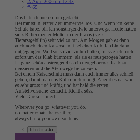
2. April 2006 um 13:33
#465
Das hab ich auch schon gedacht.
Bei mir ist in letzter Zeit immer viel los. Und wenn ich keine
Schule habe, bin ich sonst irgendwie unterwegs. Heute hatten
sie z.B. bei meiner Mutter in der Praxis (sie ist
Tierarztgehilfin) sehr viel zu tun. Am Morgen gab es dann
auch noch einen Kaiserschnitt bei einer Kuh. Ich bin dann
mitgegangen. Weil sie so viel zu tun hatten, musste ich mich
sofort um das Klab kümmern, als sie es rausgezogen hatten.
Ist ganz schön anstrengend so ein neugeborenes Kalb zu
massieren und die Atemwege freizulegen.
Bei einem Kaiserschnitt muss dann auch immer alles schnell
gehen, damit man das Kalb durchbrinngt. Aber diesmal war
es sehr gross und kräftig und hat bald die ersten
Aufstehversuche gemacht. Richtig süss.
Viele Grüsse startech
Wherever you go, whatever you do,
no matter whats the weather,
always bring your own sunhine.
Inhalt melden