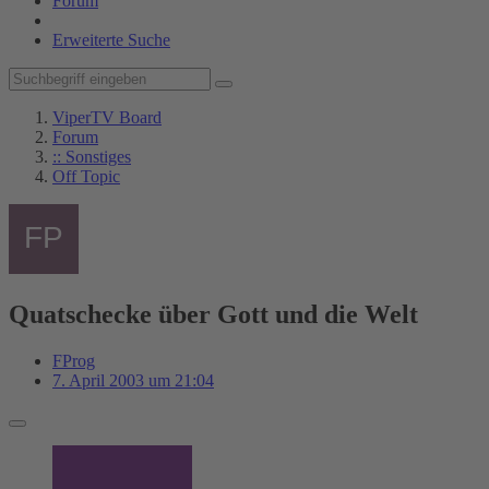
Forum
Erweiterte Suche
ViperTV Board
Forum
:: Sonstiges
Off Topic
Quatschecke über Gott und die Welt
FProg
7. April 2003 um 21:04