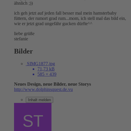
ähnlich ;))
ich geh jetzt auf jeden fall besser mal mein hamsterbaby
füttern, der rumort grad rum...mom, ich stell mal das bild ein,
wie er jetzt grad ungefähr gucken dürfte^^
liebe grüße
stefanie
Bilder
SIMG1877.jpg
71,73 kB
585 × 439
Neues Design, neue Bilder, neue Storys
http://www.dolphinsquest.de.vu
Inhalt melden