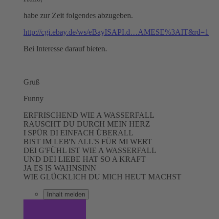
habe zur Zeit folgendes abzugeben.
http://cgi.ebay.de/ws/eBayISAPI.d…AMESE%3AIT&rd=1
Bei Interesse darauf bieten.
Gruß
Funny
ERFRISCHEND WIE A WASSERFALL
RAUSCHT DU DURCH MEIN HERZ
I SPÜR DI EINFACH ÜBERALL
BIST IM LEB'N ALL'S FÜR MI WERT
DEI G'FÜHL IST WIE A WASSERFALL
UND DEI LIEBE HAT SO A KRAFT
JA ES IS WAHNSINN
WIE GLÜCKLICH DU MICH HEUT MACHST
Inhalt melden